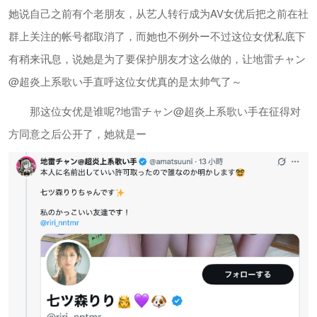
她说自己之前有个老朋友，从艺人转行成为AV女优后把之前在社
群上关注的帐号都取消了，而她也不例外ー不过这位女优私底下
有稍来讯息，说她是为了要保护朋友才这么做的，让地雷チャン
@超炎上系歌い手直呼这位女优真的是太帅气了～
那这位女优是谁呢?地雷チャン@超炎上系歌い手在征得对
方同意之后公开了，她就是ー