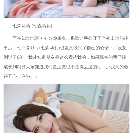
七森莉莉 (七森莉莉)
而在知道地雷チャン@超炎上系歌い手公开了当初出道的往
事后，七ツ森りり(七森莉莉)也发文谈到了自己的心情：「没想
到过了6年，我才知道朋友是这么看待我的，如果现在的我已经
成长到就算大家知道我们是朋友也不觉得丢脸的话，那我真的会
很开心，谢啦。」