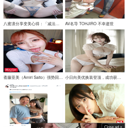
八蜜凛分享变美心得：「减法」比「加法」更重要
AV名导 TOHJIRO 不幸逝世
斋藤亚美（Amiri Saito）强势回归！
小日向美优换装登顶，成功获得第一名！
Close ad ×