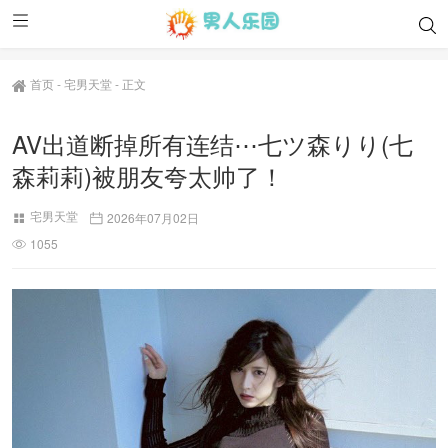
首页
-
宅男天堂
-
正文
AV出道断掉所有连结⋯七ツ森りり(七
森莉莉)被朋友夸太帅了！
宅男天堂
2026年07月02日
1055