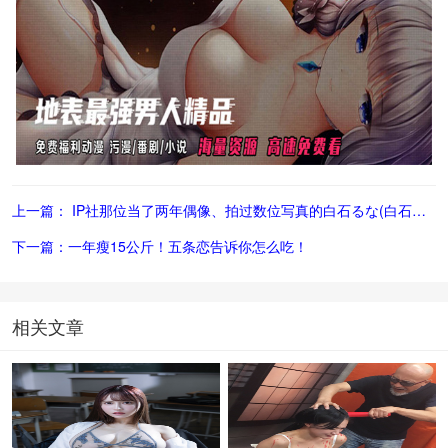
上一篇： IP社那位当了两年偶像、拍过数位写真的白石るな(白石流菜)真实身分是？
下一篇：一年瘦15公斤！五条恋告诉你怎么吃！
相关文章