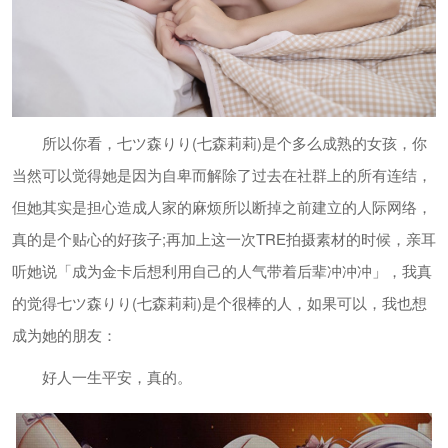
所以你看，七ツ森りり(七森莉莉)是个多么成熟的女孩，你
当然可以觉得她是因为自卑而解除了过去在社群上的所有连结，
但她其实是担心造成人家的麻烦所以断掉之前建立的人际网络，
真的是个贴心的好孩子;再加上这一次TRE拍摄素材的时候，亲耳
听她说「成为金卡后想利用自己的人气带着后辈冲冲冲」，我真
的觉得七ツ森りり(七森莉莉)是个很棒的人，如果可以，我也想
成为她的朋友：
好人一生平安，真的。